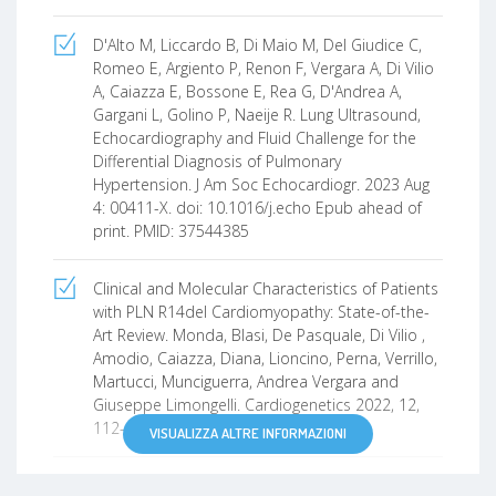
D'Alto M, Liccardo B, Di Maio M, Del Giudice C,
Romeo E, Argiento P, Renon F, Vergara A, Di Vilio
A, Caiazza E, Bossone E, Rea G, D'Andrea A,
Gargani L, Golino P, Naeije R. Lung Ultrasound,
Echocardiography and Fluid Challenge for the
Differential Diagnosis of Pulmonary
Hypertension. J Am Soc Echocardiogr. 2023 Aug
4: 00411-X. doi: 10.1016/j.echo Epub ahead of
print. PMID: 37544385
Clinical and Molecular Characteristics of Patients
with PLN R14del Cardiomyopathy: State-of-the-
Art Review. Monda, Blasi, De Pasquale, Di Vilio ,
Amodio, Caiazza, Diana, Lioncino, Perna, Verrillo,
Martucci, Munciguerra, Andrea Vergara and
Giuseppe Limongelli. Cardiogenetics 2022, 12,
112–121.
VISUALIZZA ALTRE INFORMAZIONI
The impact of SARS‑CoV‑2 treatment on the