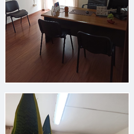
Eccellente professionista,
estremamente empatica e molto
scrupoloso e dettagliato sia nella
visita che nelle spiegazioni tecniche
. Consiglio vivamente
Paziente
Il dott. VERGARA è un’ottima
persona ed eccellente