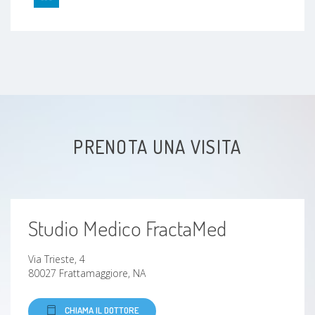
Malattie cardiovascolari
Ipertensione polmonare
Insufficienza cardiaca
Tachicardia ventricolare
PRENOTA UNA VISITA
Diabete mellito
Trombosi coronarica
Studio Medico FractaMed
Insufficienza coronarica
Via Trieste, 4
Aneurisma
80027 Frattamaggiore, NA
CHIAMA IL DOTTORE