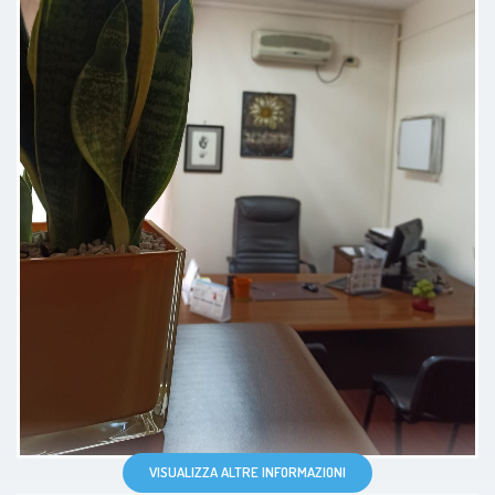
professionista. Lo consiglio!
Paziente
Un dottore giovanissimo
specializzato nel suo ambito
lavorativo di alta qualità una
persona umile e gentile e
soprattutto spiega tutto nei
minimi particolari complimenti in
tutto
VISUALIZZA ALTRE INFORMAZIONI