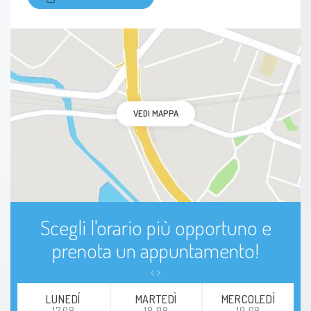
VEDI MAPPA
Scegli l'orario più opportuno e
prenota un appuntamento!
LUNEDÍ
MARTEDÌ
MERCOLEDÌ
17.08
18.08
19.08