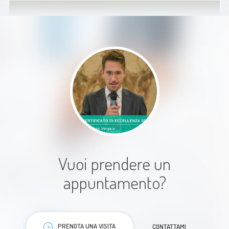
Paziente
Il dottore scrupoloso impeccabile
per disponibilità svolge il suo
lavoro al top
Vuoi prendere un
Paziente
appuntamento?
PRENOTA UNA VISITA
CONTATTAMI