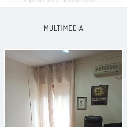
soddisfatta
Paziente
MULTIMEDIA
Dottore bravissimo è stato molto
chiaro nel parlare
Paziente