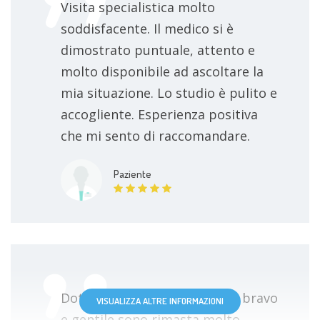
Visita specialistica molto
soddisfacente. Il medico si è
dimostrato puntuale, attento e
molto disponibile ad ascoltare la
mia situazione. Lo studio è pulito e
accogliente. Esperienza positiva
che mi sento di raccomandare.
Paziente
Dottore molto professionale bravo
VISUALIZZA ALTRE INFORMAZIONI
e gentile sono rimasta molto